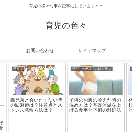
育児の様々な事を記事にしています＾＾
育児の色々
お問い合わせ
サイトマップ
子育て
子どもの便秘・お腹トラブル
義兄弟と会いたくない時
子供のお腹の冷えた時の
の回避策は？注意点とス
温め方は？基礎体温を上
トレス発散方法は？
げる食事と下痢の対処法
は？
げ
食