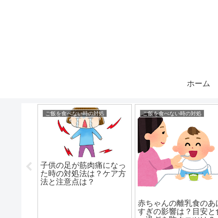
ホーム
対処
ご飯を食べない時の対処
ご飯を食べない時の対処
の味付け
子供の足が筋肉痛になっ
いい？ 目
た時の対処法は？ケア方
味付けに
法と注意点は？
ら？
赤ちゃんの離乳食のあ
すぎの影響は？目安と