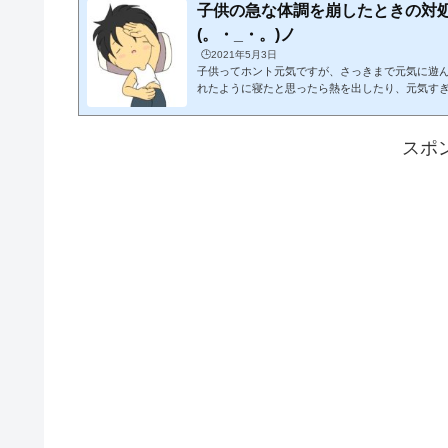
子供の急な体調を崩したときの対
(。・_・。)ノ
🕒️2021年5月3日
子供ってホント元気ですが、さっきまで元気に遊
れたように寝たと思ったら熱を出したり、元気す
さの判断に困っちゃうときがありますよねε-(･д･`;
んな子供の健康に関してまとめてみましたので参考
ω・)/子供の捻挫を冷やす時間は？捻挫は頻繁に
スポ
特に子供は活発に動き回りますから、グキッと足
ことも…。でも子供は何もわからないですから、
あげましょう。ここでは子供が足首...