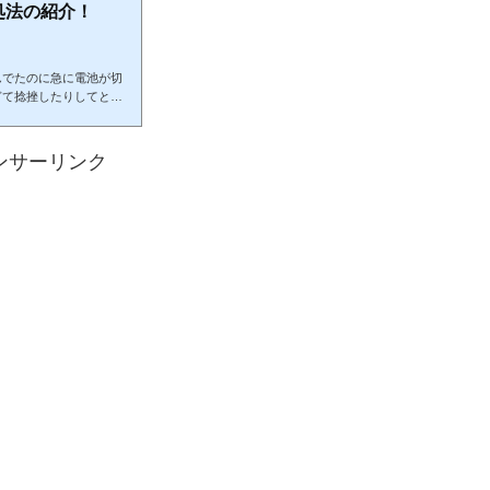
処法の紹介！
んでたのに急に電池が切
ぎて捻挫したりしてとっ
)ﾌｩ…というわけで、そ
にしてみてください(/・
起きるケガのひとつです。
ンサーリンク
首などを捻挫してしまう
きっちり大人が対処して