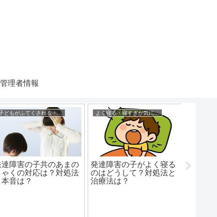
管理者情報
子どもがふてくされる・あまのじゃく
よく寝る・寝すぎが気になる時
友達の家
発達障害の子共のあまの
発達障害の子がよく寝る
子供が
じゃくの対応は？対処法
のはどうして？対処法と
ご馳走
と本音は？
治療法は？
もいい
は？