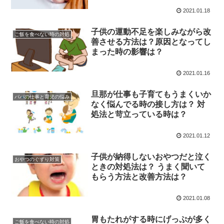
2021.01.18
子供の運動不足を楽しみながら改
ご飯を食べない時の対処
善させる方法は？原因となってし
まった時の影響は？
2021.01.16
旦那が仕事も子育てもうまくいか
パパの仕事と育児の悩み
なく悩んでる時の接し方は？ 対
処法と苛立っている時は？
2021.01.12
子供が納得しないおやつだと泣く
おやつのぐずり対策
ときの対処法は？ うまく聞いて
もらう方法と改善方法は？
2021.01.08
胃もたれがする時にげっぷが多く
ご飯を食べない時の対処