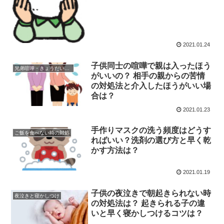
2021.01.24
子供同士の喧嘩で親は入ったほう
兄弟喧嘩・きょうだい関係
がいいの？ 相手の親からの苦情
の対処法と介入したほうがいい場
合は？
2021.01.23
手作りマスクの洗う頻度はどうす
ご飯を食べない時の対処
ればいい？洗剤の選び方と早く乾
かす方法は？
2021.01.19
子供の夜泣きで朝起きられない時
夜泣きと寝かしつけ
の対処法は？ 起きられる子の違
いと早く寝かしつけるコツは？