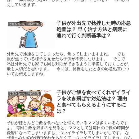
えしていきます。
子供が外出先で捻挫した時の応急
ご飯を食べない時の対処
処置は？ 早く治す方法と病院に
連れて行く判断基準は？
外出先で捻挫をしてしまったら、焦ってしまいますよね。 でも、
親が焦っている様子を見せたら子供が不安になります。 そこで、
私は外出先でも家でも同じ対応ができるように準備しておくことが、
最も大切だと思います。 今回は、捻挫をしたときの応急処置につ
いてお伝えしますね。
子供がご飯を食べてくれずイライ
ご飯を食べない時の対処
ラを吹き飛ばす対処法は？ 理由
と食べてもらえるようにするに
は？
子供がほとんどご飯を食べないと悩んでいるママは多くいるんです
よ。 毎回ご飯を残すのを見ると、ママとしては毎日のご飯の時間が
憂鬱になってしまいますし、ついイライラしてしまいがちです。 な
ぜ食べないのか理由がわからなくて、ついイライラしてしまう、なん