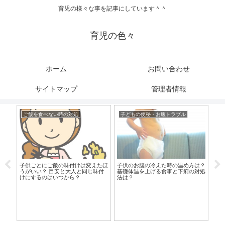
育児の様々な事を記事にしています＾＾
育児の色々
ホーム
お問い合わせ
サイトマップ
管理者情報
ご飯を食べない時の対処
子どもの便秘・お腹トラブル
ご
は？
子供ごとにご飯の味付けは変えたほ
子供のお腹の冷えた時の温め方は？
く目
うがいい？ 目安と大人と同じ味付
基礎体温を上げる食事と下痢の対処
けにするのはいつから？
法は？
赤
は