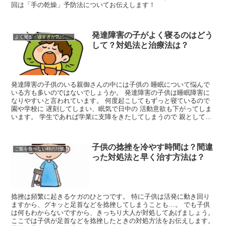
回は「手の乾燥」予防法についてお伝えします！
発達障害の子がよく寝るのはどう
よく寝る・寝すぎが気になる時
して？対処法と治療法は？
発達障害の子供のいる親御さんの中には子供の 睡眠について悩んで
いる方も多いのではないでしょうか。 発達障害の子供は睡眠障害に
なりやすいと言われています。 何度起こしてもずっと寝ているので
園や学校に 遅刻してしまい、眠気で日中の 活動意欲も下がってしま
います。 学生であれば学業に支障をきたしてしまうので 親として...
子供の捻挫を冷やす時間は？間違
ご飯を食べない時の対処
った対処法と早く治す方法は？
捻挫は頻繁に起きるケガのひとつです。 特に子供は活発に動き回り
ますから、グキッと足首などを捻挫してしまうことも…。 でも子供
は何もわからないですから、きっちり大人が対処してあげましょう。
ここでは子供が足首などを捻挫したときの対処方法をお伝えします。