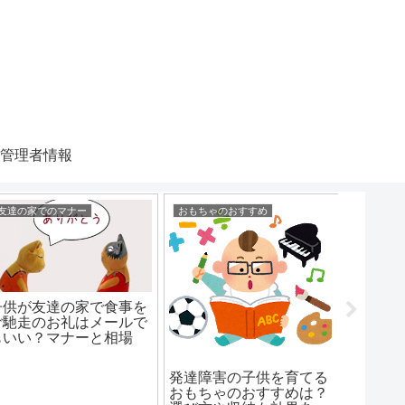
管理者情報
友達の家でのマナー
おもちゃのおすすめ
ご飯を食
子供が友達の家で食事を
子供ご
ご馳走のお礼はメールで
は変えた
もいい？マナーと相場
安と大
は？
するの
発達障害の子供を育てる
おもちゃのおすすめは？