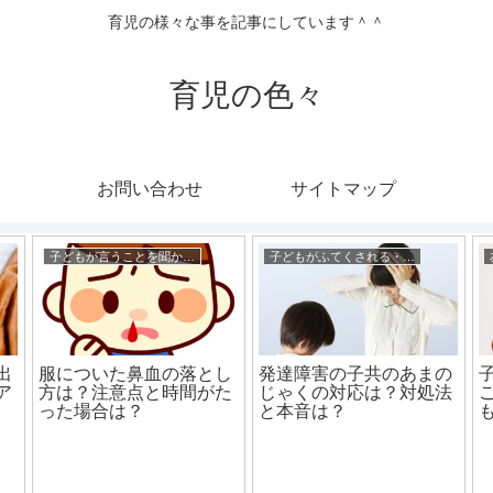
育児の様々な事を記事にしています＾＾
育児の色々
お問い合わせ
サイトマップ
子どもが言うことを聞かない時
子どもがふてくされる・あまのじゃく
出
服についた鼻血の落とし
発達障害の子共のあまの
ア
方は？注意点と時間がた
じゃくの対応は？対処法
った場合は？
と本音は？