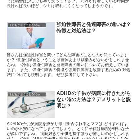
った場合は少しでも早く洗って下さい。 汚れが付着している時間が
長ければ長いほど、シミは取れにくくなってしまうのです。
強迫性障害と発達障害の違いは？
子どもが言うことを聞かない時
特徴と対処法は？
皆さんは強迫性障害と聞いてどんな障害のことなのか知っています
か？ 強迫性障害ということば自体あまり馴染みがないかもしれませ
んね。 今回は強迫性障害と発達障害の違いについてお伝えしていき
ます。 また、強迫性障害の特徴や強迫性障害を改善するための 対処
法についても説明します。 ぜひ参考にして下さい。
ADHDの子供が病院に行きたがら
子どもが言うことを聞かない時
ない時の方法は？デメリットと説
明は？
ADHDの子供が病院を嫌がり毎回拒否されるとママは どうすればよ
いのか不安になってしまうでしょう。 とくに子供は病院が嫌いな子
が多いですよね。 病院好きな子供を探すほうが難しいのかもしれま
せん。 今回はADHDの子供が病院へ行きたがらないときになんとか