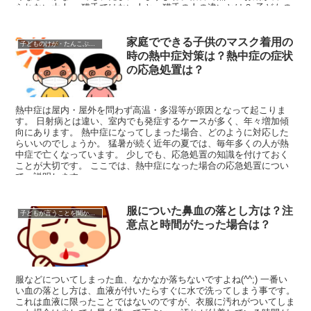
られない大人。 猫舌ではない人と、猫舌の人の違いとは？ 子どもの
猫舌を改善する方法はあるのでしょうか？
家庭でできる子供のマスク着用の
子どものけが・たんこぶ・応急処置
時の熱中症対策は？熱中症の症状
の応急処置は？
熱中症は屋内・屋外を問わず高温・多湿等が原因となって起こりま
す。 日射病とは違い、室内でも発症するケースが多く、年々増加傾
向にあります。 熱中症になってしまった場合、どのように対応した
らいいのでしょうか。 猛暑が続く近年の夏では、毎年多くの人が熱
中症で亡くなっています。 少しでも、応急処置の知識を付けておく
ことが大切です。 ここでは、熱中症になった場合の応急処置につい
て、説明します。
服についた鼻血の落とし方は？注
子どもが言うことを聞かない時
意点と時間がたった場合は？
服などについてしまった血、なかなか落ちないですよね(^^;) 一番い
い血の落とし方は、血液が付いたらすぐに水で洗ってしまう事です。
これは血液に限ったことではないのですが、衣服に汚れがついてしま