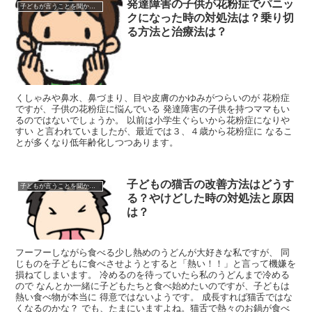
発達障害の子供が花粉症でパニッ
子どもが言うことを聞かない時
クになった時の対処法は？乗り切
る方法と治療法は？
くしゃみや鼻水、鼻づまり、目や皮膚のかゆみがつらいのが 花粉症
ですが、子供の花粉症に悩んでいる 発達障害の子供を持つママもい
るのではないでしょうか。 以前は小学生ぐらいから花粉症になりや
すい と言われていましたが、最近では３、４歳から花粉症に なるこ
とが多くなり低年齢化しつつあります。
子どもの猫舌の改善方法はどうす
子どもが言うことを聞かない時
る？やけどした時の対処法と原因
は？
フーフーしながら食べる少し熱めのうどんが大好きな私ですが、 同
じものを子どもに食べさせようとすると「熱い！！」と言って機嫌を
損ねてしまいます。 冷めるのを待っていたら私のうどんまで冷める
ので なんとか一緒に子どもたちと食べ始めたいのですが、子どもは
熱い食べ物が本当に 得意ではないようです。 成長すれば猫舌ではな
くなるのかな？ でも、たまにいますよね。猫舌で熱々のお鍋が食べ