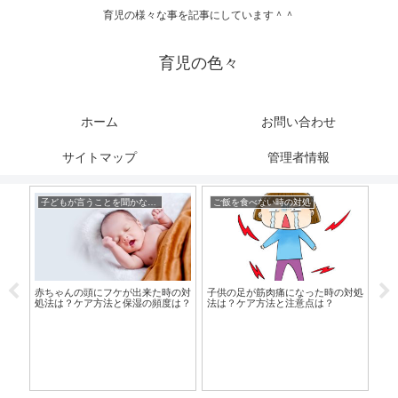
育児の様々な事を記事にしています＾＾
育児の色々
ホーム
お問い合わせ
サイトマップ
管理者情報
子どもが言うことを聞かない時
ご飯を食べない時の対処
る方
赤ちゃんの頭にフケが出来た時の対
子供の足が筋肉痛になった時の対処
服
？
処法は？ケア方法と保湿の頻度は？
法は？ケア方法と注意点は？
点