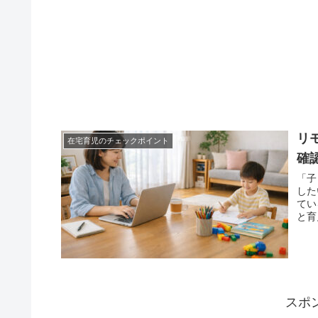
リ
在宅育児のチェックポイント
確
「子
した
てい
と育
スポ