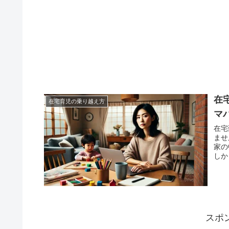
在
在宅育児の乗り越え方
マ
在宅
ませ
家の
しか
スポ